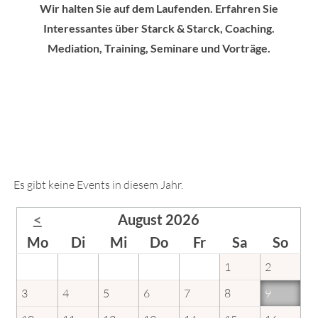
Wir halten Sie auf dem Laufenden. Erfahren Sie
Interessantes über Starck & Starck, Coaching.
Mediation, Training, Seminare und Vorträge.
Es gibt keine Events in diesem Jahr.
<
August 2026
ntag
enstag
ttwoch
nnerstag
eitag
mstag
nnta
Mo
Di
Mi
Do
Fr
Sa
So
1
2
3
4
5
6
7
8
9