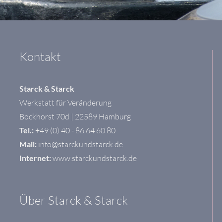
Kontakt
Starck & Starck
Werkstatt für Veränderung
Bockhorst 70d | 22589 Hamburg
Tel.:
+49 (0)
40 - 86 64 60 80
Mail:
info@starckundstarck.de
Internet:
www.starckundstarck.de
Über Starck & Starck